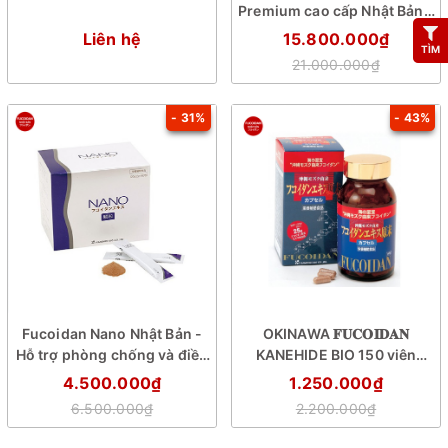
Premium cao cấp Nhật Bản -
PHÒNG CHỐNG VÀ HỖ TRỢ
Liên hệ
15.800.000₫
TÌM
ĐIỀU TRỊ UNG THƯ
21.000.000₫
- 31%
- 43%
Fucoidan Nano Nhật Bản -
OKINAWA 𝐅𝐔𝐂𝐎𝐈𝐃𝐀𝐍
Hỗ trợ phòng chống và điều
KANEHIDE BIO 150 viên
trị ung thư
NHẬT BẢN - PHÒNG CHỐNG
4.500.000₫
1.250.000₫
VÀ HỖ TRỢ ĐIỀU TRỊ UNG
6.500.000₫
2.200.000₫
THƯ