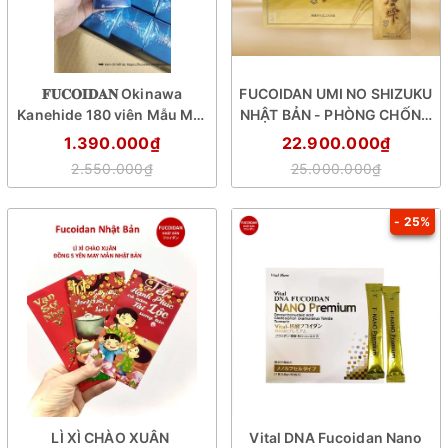
𝐅𝐔𝐂𝐎𝐈𝐃𝐀𝐍 Okinawa
FUCOIDAN UMI NO SHIZUKU
Kanehide 180 viên Mẫu Mới
NHẬT BẢN - PHÒNG CHỐNG
(Fucoidan Xanh) - PHÒNG
VÀ HỖ TRỢ ĐIỀU TRỊ UNG
1.390.000₫
22.900.000₫
CHỐNG VÀ HỖ TRỢ ĐIỀU TRỊ
THƯ
2.550.000₫
25.000.000₫
UNG THƯ
- 25%
LÌ XÌ CHÀO XUÂN
Vital DNA Fucoidan Nano